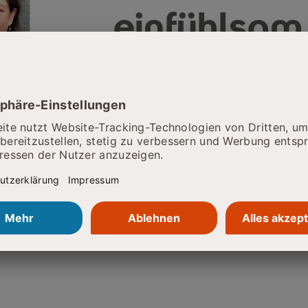
einfühlsam,
durchdacht
konsequent
"Wir leben die SRH-Werte & brin
Jugendlichen in ihrem Alltag näh
Ihr Kontakt zu uns.