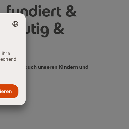
 fundiert &
, mutig &
.
gen diese auch unseren Kindern und
er."